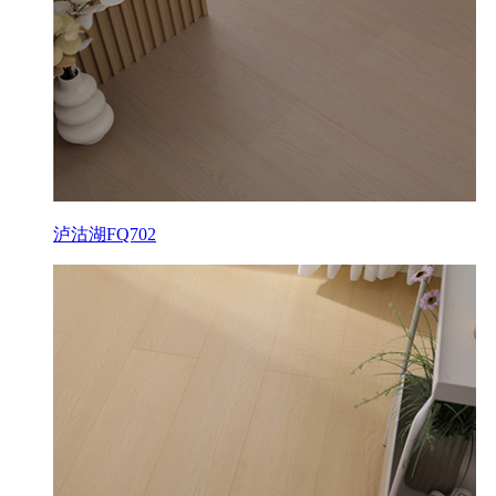
泸沽湖FQ702