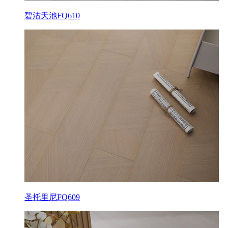
碧沽天池FQ610
圣托里尼FQ609