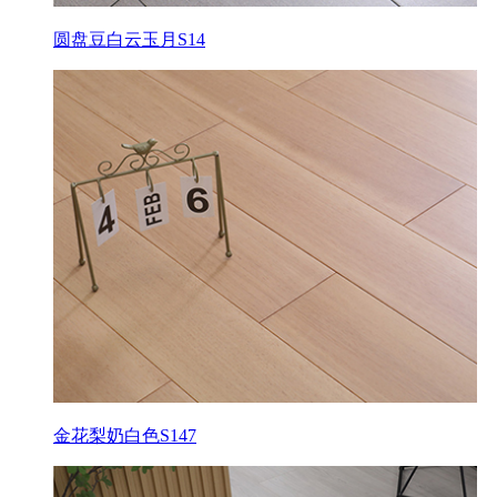
圆盘豆白云玉月S14
金花梨奶白色S147