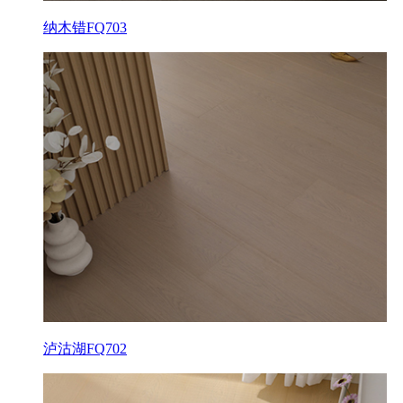
纳木错FQ703
泸沽湖FQ702