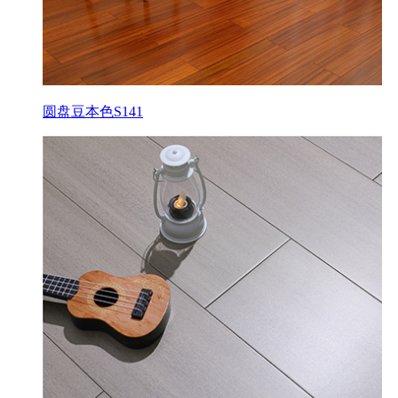
圆盘豆本色S141