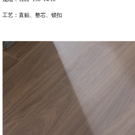
工艺：直贴、整芯、锁扣