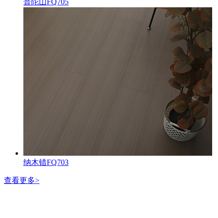
普陀山FQ705
纳木错FQ703
查看更多>