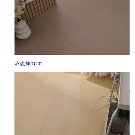
泸沽湖FQ702