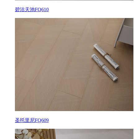
碧沽天池FQ610
圣托里尼FQ609