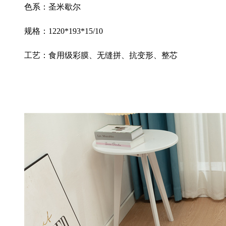
色系：圣米歇尔
规格：
1220*193*15/10
工艺：食用级彩膜、无缝拼、抗变形、整芯