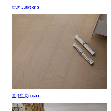
碧沽天池FQ610
圣托里尼FQ609