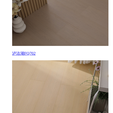
泸沽湖FQ702