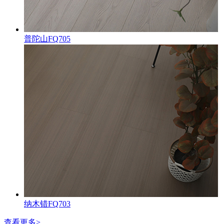
普陀山FQ705
纳木错FQ703
查看更多>